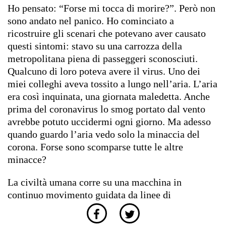
Ho pensato: “Forse mi tocca di morire?”. Però non
sono andato nel panico. Ho cominciato a
ricostruire gli scenari che potevano aver causato
questi sintomi: stavo su una carrozza della
metropolitana piena di passeggeri sconosciuti.
Qualcuno di loro poteva avere il virus. Uno dei
miei colleghi aveva tossito a lungo nell’aria. L’aria
era così inquinata, una giornata maledetta. Anche
prima del coronavirus lo smog portato dal vento
avrebbe potuto uccidermi ogni giorno. Ma adesso
quando guardo l’aria vedo solo la minaccia del
corona. Forse sono scomparse tutte le altre
minacce?
La civiltà umana corre su una macchina in
continuo movimento guidata da linee di
riproduzione casuale. La fabbrica della
riproduzione non ha quartiere. È l’infrastruttura