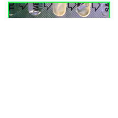
ARTE
SURREALISMO ALLA
SERTRALINA
Rimanere sani di mente è il lavoro di una vita.
Sogni anormali, conversazioni immaginarie e
Claude Cahun in un racconto di Juliet Jacques