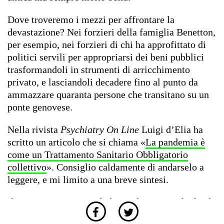
Dove troveremo i mezzi per affrontare la
devastazione? Nei forzieri della famiglia Benetton,
per esempio, nei forzieri di chi ha approfittato di
politici servili per appropriarsi dei beni pubblici
trasformandoli in strumenti di arricchimento
privato, e lasciandoli decadere fino al punto da
ammazzare quaranta persone che transitano su un
ponte genovese.
Nella rivista
Psychiatry On Line
Luigi d’Elia ha
scritto un articolo che si chiama «
La pandemia è
come un Trattamento Sanitario Obbligatorio
collettivo
».
Consiglio caldamente di andarselo a
leggere, e mi limito a una breve sintesi.
Il TSO si pratica quando le condizioni psichiche di
una persona la rendono pericolosa per sé o per gli