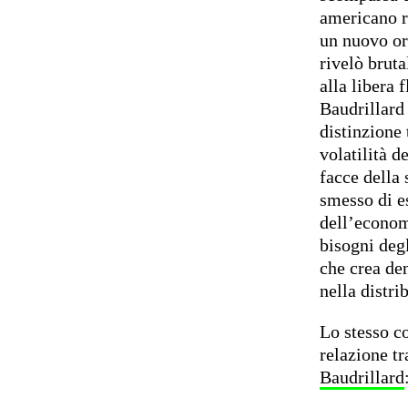
americano ro
un nuovo or
rivelò bruta
alla libera 
Baudrillard
distinzione
volatilità d
facce della
smesso di e
dell’econom
bisogni degl
che crea den
nella distri
Lo stesso co
relazione tr
Baudrillard