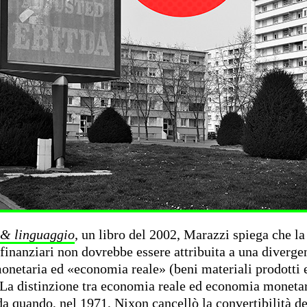
 & linguaggio
, un libro del 2002, Marazzi spiega che la 
finanziari non dovrebbe essere attribuita a una diverge
netaria ed «economia reale» (beni materiali prodotti 
 La distinzione tra economia reale ed economia monetar
a quando, nel 1971, Nixon cancellò la convertibilità de