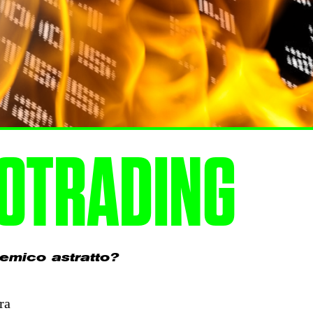
ROTRADING
nemico astratto?
ra