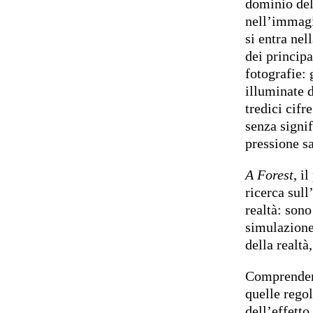
dominio del
nell’immagi
si entra nel
dei principa
fotografie: 
illuminate d
tredici cifr
senza signif
pressione s
A Forest
, i
ricerca sull
realtà: sono
simulazione
della realtà
Comprendere
quelle rego
dell’effetto