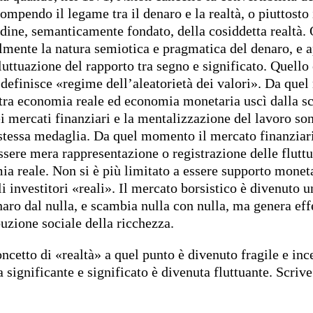
mpendo il legame tra il denaro e la realtà, o piuttosto 
dine, semanticamente fondato, della cosiddetta realtà. 
lmente la natura semiotica e pragmatica del denaro, e ap
fluttuazione del rapporto tra segno e significato. Quello
 definisce «regime dell’aleatorietà dei valori». Da que
 tra economia reale ed economia monetaria uscì dalla sc
ei mercati finanziari e la mentalizzazione del lavoro so
 stessa medaglia. Da quel momento il mercato finanziar
ssere mera rappresentazione o registrazione delle flutt
ia reale. Non si è più limitato a essere supporto moneta
i investitori «reali». Il mercato borsistico è divenuto 
aro dal nulla, e scambia nulla con nulla, ma genera effe
buzione sociale della ricchezza.
ncetto di «realtà» a quel punto è divenuto fragile e ince
a significante e significato è divenuta fluttuante. Scrive
: