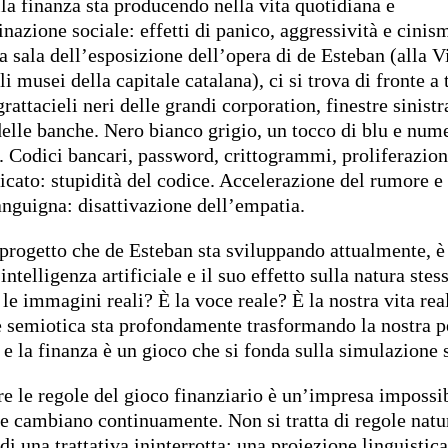
la finanza sta producendo nella vita quotidiana e
nazione sociale: effetti di panico, aggressività e cini
la sala dell’esposizione dell’opera di de Esteban (alla V
li musei della capitale catalana), ci si trova di fronte a
grattacieli neri delle grandi corporation, finestre sinis
elle banche. Nero bianco grigio, un tocco di blu e nume
e. Codici bancari, password, crittogrammi, proliferazion
icato: stupidità del codice. Accelerazione del rumore e 
anguigna: disattivazione dell’empatia.
l progetto che de Esteban sta sviluppando attualmente, è
’intelligenza artificiale e il suo effetto sulla natura stes
 le immagini reali? È la voce reale? È la nostra vita rea
 semiotica sta profondamente trasformando la nostra p
, e la finanza è un gioco che si fonda sulla simulazione
 le regole del gioco finanziario è un’impresa impossib
le cambiano continuamente. Non si tratta di regole natu
 di una trattativa ininterrotta: una proiezione linguistica