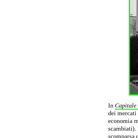
In
Capitale
dei mercati 
economia mo
scambiati).
scomparsa d