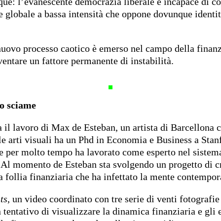
ue: l’evanescente democrazia liberale è incapace di con
le globale a bassa intensità che oppone dovunque identit
uovo processo caotico è emerso nel campo della finanz
entare un fattore permanente di instabilità.
lo sciame
 il lavoro di Max de Esteban, un artista di Barcellona c
lle arti visuali ha un Phd in Economia e Business a Stan
 e per molto tempo ha lavorato come esperto nel sistem
. Al momento de Esteban sta svolgendo un progetto di cr
a follia finanziaria che ha infettato la mente contempor
ts
, un video coordinato con tre serie di venti fotografi
 tentativo di visualizzare la dinamica finanziaria e gli e