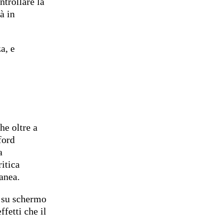
trollare la
à in
a, e
he oltre a
ford
a
itica
anea.
e su schermo
ffetti che il