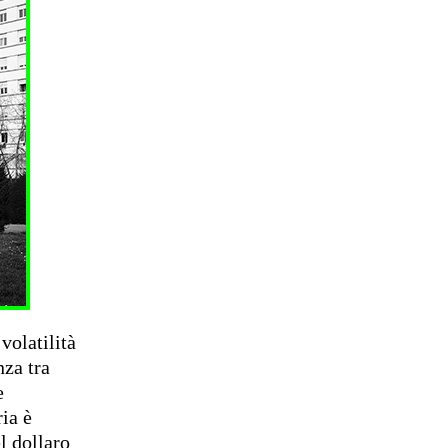
volatilità
nza tra
e
ia è
l dollaro