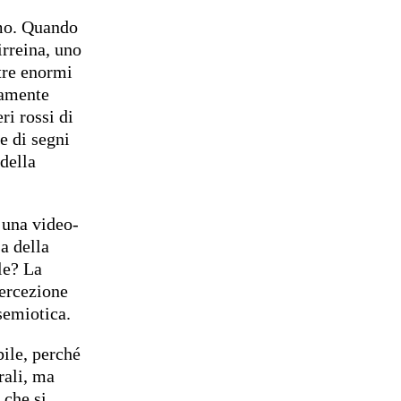
smo. Quando
irreina, uno
 tre enormi
tramente
ri rossi di
e di segni
della
 una video-
sa della
le? La
ercezione
 semiotica.
ile, perché
rali, ma
 che si