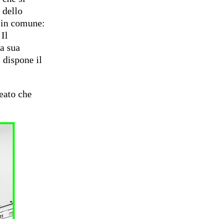
 dello
a in comune:
Il
la sua
 dispone il
eato che