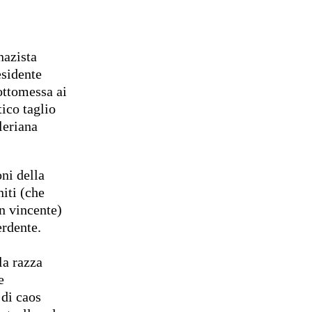
nazista
esidente
sottomessa ai
tico taglio
leriana
ni della
iti (che
n vincente)
erdente.
la razza
e
 di caos