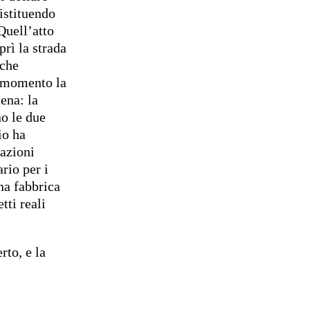
istituendo
Quell’atto
rì la strada
 che
l momento la
ena: la
no le due
io ha
uazioni
rio per i
una fabbrica
tti reali
rto, e la