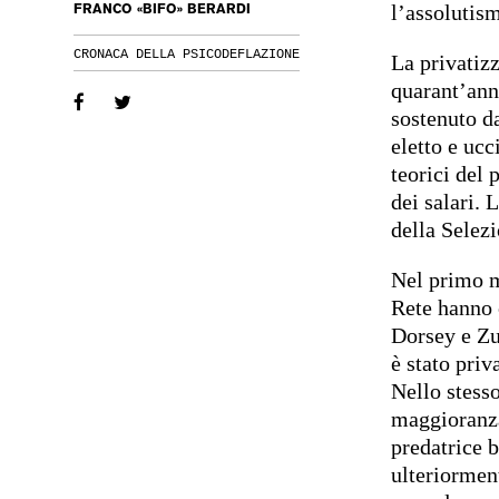
l’assolutism
FRANCO «BIFO» BERARDI
CRONACA DELLA PSICODEFLAZIONE
La privatizz
quarant’ann
sostenuto da
eletto e ucc
teorici del 
dei salari. 
della Selez
Nel primo m
Rete hanno 
Dorsey e Zu
è stato priv
Nello stess
maggioranza
predatrice b
ulteriorment