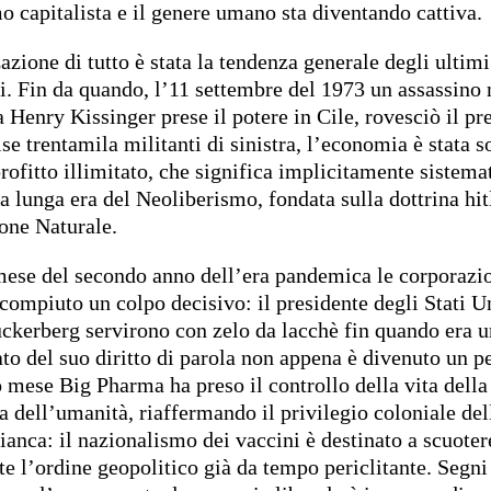
o capitalista e il genere umano sta diventando cattiva.
azione di tutto è stata la tendenza generale degli ultimi
i. Fin da quando, l’11 settembre del 1973 un assassino 
 Henry Kissinger prese il potere in Cile, rovesciò il pr
ise trentamila militanti di sinistra, l’economia è stata 
profitto illimitato, che significa implicitamente sistema
La lunga era del Neoliberismo, fondata sulla dottrina hit
ione Naturale.
ese del secondo anno dell’era pandemica le corporazio
compiuto un colpo decisivo: il presidente degli Stati Un
ckerberg servirono con zelo da lacchè fin quando era u
ato del suo diritto di parola non appena è divenuto un p
o mese Big Pharma ha preso il controllo della vita della
 dell’umanità, riaffermando il privilegio coloniale del
ianca: il nazionalismo dei vaccini è destinato a scuoter
e l’ordine geopolitico già da tempo periclitante. Segni