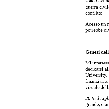
sono dovunq
guerra civi
conflitto.
Adesso un n
potrebbe div
Genesi del
Mi interessa
dedicarsi a
University,
finanziario
visuale dell
20 Red Ligh
grande, è un