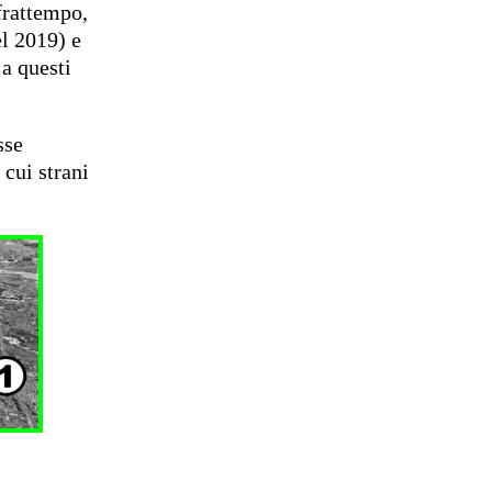
frattempo,
l 2019) e
a questi
sse
 cui strani