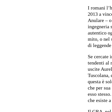
I romani l’
2013 a vinc
Anulare – o
ingegneria s
autentico og
mito, o nel
di leggende
Se cercate i
tendenti al 
uscite Aurel
Tuscolana, 
questa è so
che per sua 
esso stesso
che esiste a
Il GRA, nel 