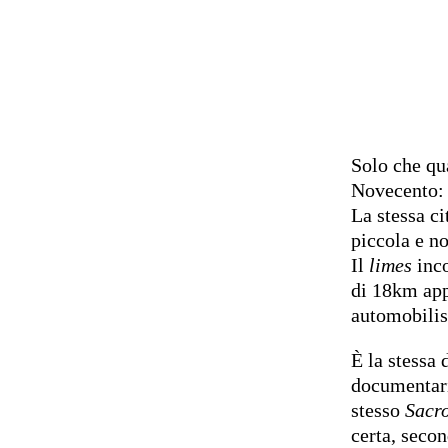
Solo che qu
Novecento: 
La stessa ci
piccola e no
Il
limes
inco
di 18km app
automobilist
È la stessa
documentari
stesso
Sacr
certa, secon