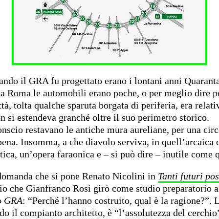
ando il GRA fu progettato erano i lontani anni Quaranta
a Roma le automobili erano poche, o per meglio dire p
ttà, tolta qualche sparuta borgata di periferia, era rela
n si estendeva granché oltre il suo perimetro storico.
nscio restavano le antiche mura aureliane, per una cir
ena. Insomma, a che diavolo serviva, in quell’arcaica e
ica, un’opera faraonica e – si può dire – inutile come 
 domanda che si pone Renato Nicolini in
Tanti futuri pos
o che Gianfranco Rosi girò come studio preparatorio a
o GRA
: “Perché l’hanno costruito, qual è la ragione?”. 
do il compianto architetto, è “l’assolutezza del cerchio