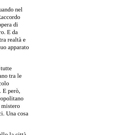
quando nel
Raccordo
opera di
ro. E da
ra realtà e
cuo apparato
tutte
ano tra le
colo
 E però,
ropolitano
n mistero
ci. Una cosa
llo la città