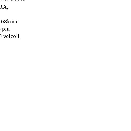
GRA,
o 68km e
e più
0 veicoli