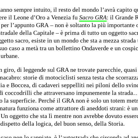
hanno sempre intuito, il resto del mondo l’avrà capito 
ere il Leone d’Oro a Venezia fu
Sacro GRA
: il Grande 
 per l’appunto GRA – non è soltanto la più importante 
tradale della Capitale – è prima di tutto un oggetto sac
getto sacro, esiste in un mondo che sta a mezza strada t
 suo caso a metà tra un bollettino Ondaverde e un cospi
 urbane.
n giro, di leggende sul GRA ne trovate parecchie, quasi 
macabro: storie di motociclisti senza testa che scorrazz
ia e Boccea, di cadaveri seppelliti nei piloni dello svin
di coccodrilli che attraversano impunemente la strada…
lo la superficie. Perché il GRA non è solo un totem met
natura funziona come attrattore di aneddoti strani: è u
. Un oggetto che sta lì mentre non avrebbe dovuto esser
 dispetto della logica, del buon senso, della Storia.
caso non lo sappiate, è l’autostrada che circonda ad ane