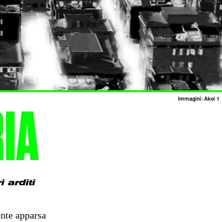
Immagini: Akoi 1
IA
 arditi
ente apparsa