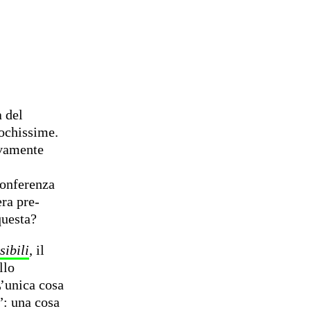
 del
ochissime.
tivamente
conferenza
ra pre-
questa?
sibili
, il
llo
L’unica cosa
”: una cosa