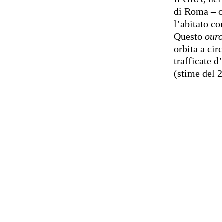
di Roma – o 
l’abitato c
Questo
our
orbita a cir
trafficate 
(stime del 