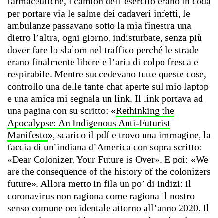
farmaceutiche, i camion dell’esercito erano in coda
per portare via le salme dei cadaveri infetti, le
ambulanze passavano sotto la mia finestra una
dietro l’altra, ogni giorno, indisturbate, senza più
dover fare lo slalom nel traffico perché le strade
erano finalmente libere e l’aria di colpo fresca e
respirabile. Mentre succedevano tutte queste cose,
controllo una delle tante chat aperte sul mio laptop
e una amica mi segnala un link. Il link portava ad
una pagina con su scritto: «
Rethinking the
Apocalypse: An Indigenous Anti-Futurist
Manifesto
», scarico il pdf e trovo una immagine, la
faccia di un’indiana d’America con sopra scritto:
«Dear Colonizer, Your Future is Over». E poi: «We
are the consequence of the history of the colonizers
future». Allora metto in fila un po’ di indizi: il
coronavirus non ragiona come ragiona il nostro
senso comune occidentale attorno all’anno 2020. Il