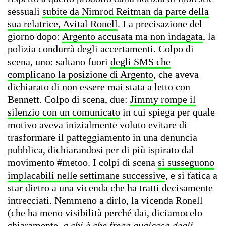
sessuali
subite da Nimrod Reitman da parte della
sua relatrice, Avital Ronell
. La precisazione del
giorno dopo:
Argento accusata ma non indagata
, la
polizia condurrà degli accertamenti. Colpo di
scena, uno: saltano fuori
degli SMS che
complicano la posizione di Argento
, che aveva
dichiarato di non essere mai stata a letto con
Bennett. Colpo di scena, due:
Jimmy rompe il
silenzio con un comunicato
in cui spiega per quale
motivo aveva inizialmente voluto evitare di
trasformare il patteggiamento in una denuncia
pubblica, dichiarandosi per di più ispirato dal
movimento #metoo. I colpi di scena
si susseguono
implacabili nelle settimane successive
, e si fatica a
star dietro a una vicenda che ha tratti decisamente
intrecciati. Nemmeno a dirlo, la vicenda Ronell
(che ha meno visibilità perché dai, diciamocelo
chiaramente,
a chi è che frega qualcosa degli