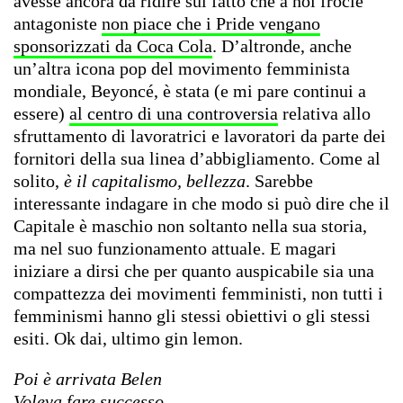
avesse ancora da ridire sul fatto che a noi frocie
antagoniste
non piace che i Pride vengano
sponsorizzati da Coca Cola
. D’altronde, anche
un’altra icona pop del movimento femminista
mondiale, Beyoncé, è stata (e mi pare continui a
essere)
al centro di una controversia
relativa allo
sfruttamento di lavoratrici e lavoratori da parte dei
fornitori della sua linea d’abbigliamento. Come al
solito,
è il capitalismo, bellezza
. Sarebbe
interessante indagare in che modo si può dire che il
Capitale è maschio non soltanto nella sua storia,
ma nel suo funzionamento attuale. E magari
iniziare a dirsi che per quanto auspicabile sia una
compattezza dei movimenti femministi, non tutti i
femminismi hanno gli stessi obiettivi o gli stessi
esiti. Ok dai, ultimo gin lemon.
Poi è arrivata Belen
Voleva fare successo