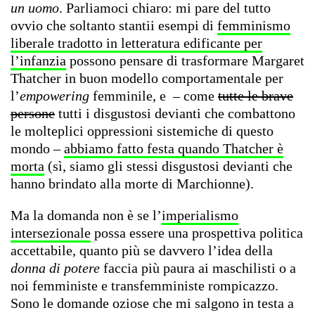
un uomo
. Parliamoci chiaro: mi pare del tutto
ovvio che soltanto stantii esempi di
femminismo
liberale tradotto in letteratura edificante per
l’infanzia
possono pensare di trasformare Margaret
Thatcher in buon modello comportamentale per
l’
empowering
femminile, e – come
tutte le brave
persone
tutti i disgustosi devianti che combattono
le molteplici oppressioni sistemiche di questo
mondo –
abbiamo fatto festa quando Thatcher è
morta
(sì, siamo gli stessi disgustosi devianti che
hanno brindato alla morte di Marchionne).
Ma la domanda non è se l’
imperialismo
intersezionale
possa essere una prospettiva politica
accettabile, quanto più se davvero l’idea della
donna di potere
faccia più paura ai maschilisti o a
noi femministe e transfemministe rompicazzo.
Sono le domande oziose che mi salgono in testa a