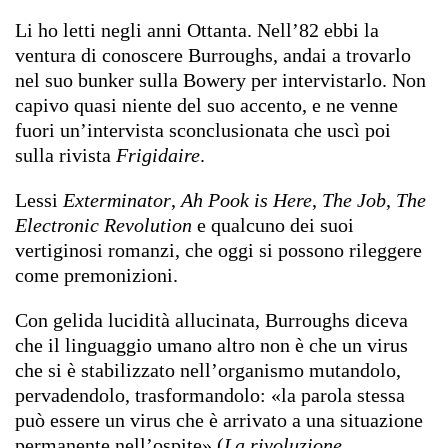
Li ho letti negli anni Ottanta. Nell’82 ebbi la
ventura di conoscere Burroughs, andai a trovarlo
nel suo bunker sulla Bowery per intervistarlo. Non
capivo quasi niente del suo accento, e ne venne
fuori un’intervista sconclusionata che uscì poi
sulla rivista
Frigidaire
.
Lessi
Exterminator
,
Ah Pook is Here
,
The Job
,
The
Electronic Revolution
e qualcuno dei suoi
vertiginosi romanzi, che oggi si possono rileggere
come premonizioni.
Con gelida lucidità allucinata, Burroughs diceva
che il linguaggio umano altro non è che un virus
che si è stabilizzato nell’organismo mutandolo,
pervadendolo, trasformandolo: «la parola stessa
può essere un virus che è arrivato a una situazione
permanente nell’ospite» (
La rivoluzione