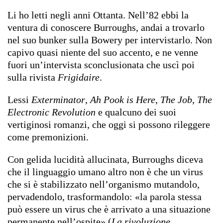
Li ho letti negli anni Ottanta. Nell’82 ebbi la
ventura di conoscere Burroughs, andai a trovarlo
nel suo bunker sulla Bowery per intervistarlo. Non
capivo quasi niente del suo accento, e ne venne
fuori un’intervista sconclusionata che uscì poi
sulla rivista
Frigidaire
.
Lessi
Exterminator
,
Ah Pook is Here
,
The Job
,
The
Electronic Revolution
e qualcuno dei suoi
vertiginosi romanzi, che oggi si possono rileggere
come premonizioni.
Con gelida lucidità allucinata, Burroughs diceva
che il linguaggio umano altro non è che un virus
che si è stabilizzato nell’organismo mutandolo,
pervadendolo, trasformandolo: «la parola stessa
può essere un virus che è arrivato a una situazione
permanente nell’ospite» (
La rivoluzione